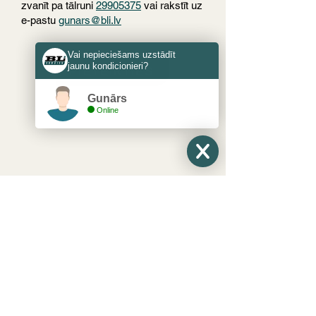
zvanīt pa tālruni
29905375
vai rakstīt uz
e-pastu
gunars@bli.lv
Vai nepieciešams uzstādīt
jaunu kondicionieri?
PIETEIKTIES
Gunārs
Online
PIETEIKTIES