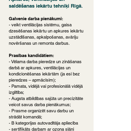
saldēšanas iekārtu tehniķi Rīgā.
Galvenie darba pienākumi:
- veikt ventilācijas sistēmu, gaisa
dzesēšanas iekārtu un apkures iekārtu
uzstādīšanas, apkalpošanas, avāriju
novēršanas un remonta darbus.
Prasības kandidātiem:
- Vēlama darba pieredze un zināšanas
darbā ar apkures, ventilācijas un
kondicionēšanas iekārtām (ja esi bez
pieredzes – apmācīsim);
- Pamata, vidējā vai profesionālā vidējā
izglītība;
- Augsta atbildības sajūta un precizitāte
veicot savus darba pienākumus;
- Prasme organizēt savu darbu un
strādāt komandā;
- B kategorijas autovadītāja apliecība
- sertifikāts darbam ar ozona slāni