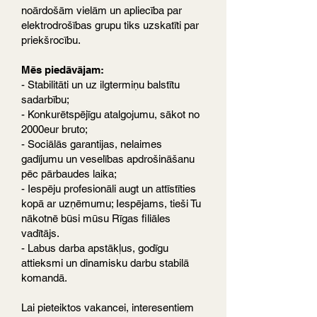
noārdošām vielām un apliecība par
elektrodrošības grupu tiks uzskatīti par
priekšrocību.
Mēs piedāvājam:
- Stabilitāti un uz ilgtermiņu balstītu
sadarbību;
- Konkurētspējīgu atalgojumu, sākot no
2000eur bruto;
- Sociālās garantijas, nelaimes
gadījumu un veselības apdrošināšanu
pēc pārbaudes laika;
- Iespēju profesionāli augt un attīstīties
kopā ar uzņēmumu; Iespējams, tieši Tu
nākotnē būsi mūsu Rīgas filiāles
vadītājs.
- Labus darba apstākļus, godīgu
attieksmi un dinamisku darbu stabilā
komandā.
Lai pieteiktos vakancei, interesentiem