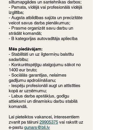
siltumapgādes un santehnikas darbos;
- Pamata, vidējā vai profesionālā vidējā
izglītība;
- Augsta atbildības sajūta un precizitāte
veicot savus darba pienākumus;
- Prasme organizēt savu darbu un
strādāt komandā;
- B kategorijas autovadītāja apliecība
Mēs piedāvājam:
- Stabilitāti un uz ilgtermiņu balstītu
sadarbību;
- Konkurētspējīgu atalgojumu sākot no
1400 eur bruto;
- Sociālās garantijas, nelaimes
gadījumu apdrošināšanu;
- Iespēju profesionāli augt un attīstīties
kopā ar uzņēmumu;
- Labus darba apstākļus, godīgu
attieksmi un dinamisku darbu stabilā
komandā.
Lai pieteiktos vakancei, interesentiem
zvanīt pa tālruni
29905375
vai rakstīt uz
e-pastu
gunars@bli.lv