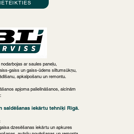
IETEIKTIES
nodarbojas ar saules paneļu,
 gaiss-gaiss un gaiss-ūdens siltumsūkņu,
tādīšanu, apkalpošanu un remontu.
nāšanos apjoma palielināšanos, aicinām
:
n saldēšanas iekārtu tehniķi Rīgā.
:
, gaisa dzesēšanas iekārtu un apkures
lpošanas, avāriju novēršanas un remonta