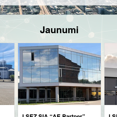
Jaunumi
LSEZ SIA “AE Partner”
LS