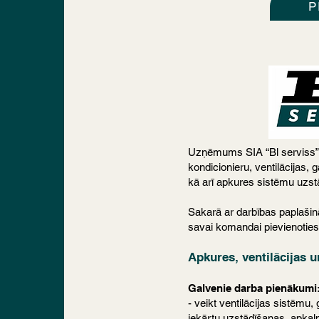
P
Uzņēmums SIA “Bl serviss” 
kondicionieru, ventilācijas,
kā arī apkures sistēmu uzs
Sakarā ar darbības paplaši
savai komandai pievienoties
Apkures, ventilācijas u
Galvenie darba pienākumi
- veikt ventilācijas sistēmu
iekārtu uzstādīšanas, apka