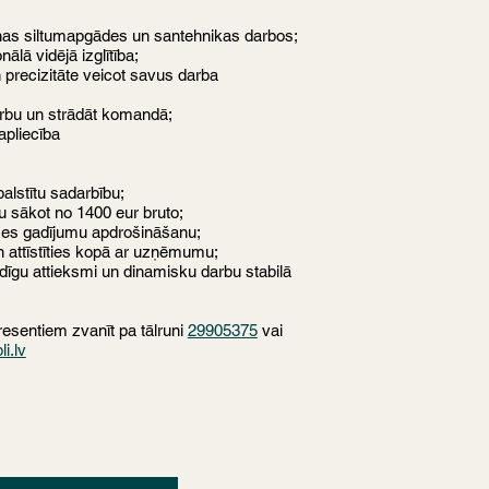
nas siltumapgādes un santehnikas darbos;
ālā vidējā izglītība;
n precizitāte veicot savus darba
rbu un strādāt komandā;
apliecība
 balstītu sadarbību;
u sākot no 1400 eur bruto;
imes gadījumu apdrošināšanu;
un attīstīties kopā ar uzņēmumu;
dīgu attieksmi un dinamisku darbu stabilā
eresentiem zvanīt pa tālruni
29905375
vai
i.lv