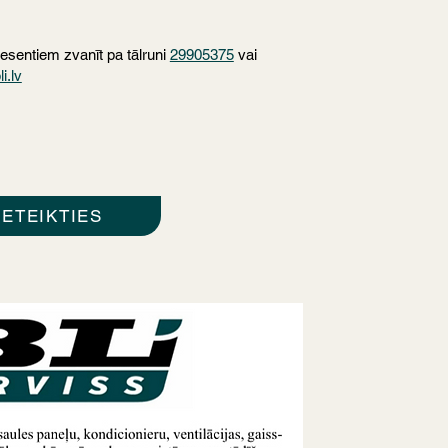
resentiem zvanīt pa tālruni
29905375
vai
i.lv
IETEIKTIES