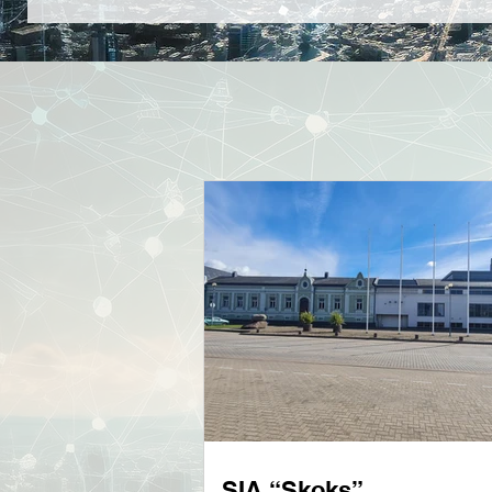
SIA “Skoks”