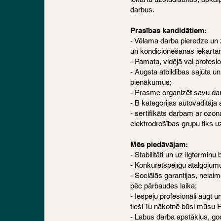
darbus.
Prasības kandidātiem:
- Vēlama darba pieredze un 
un kondicionēšanas iekārtām
- Pamata, vidējā vai profesion
- Augsta atbildības sajūta u
pienākumus;
- Prasme organizēt savu da
- B kategorijas autovadītāja 
- sertifikāts darbam ar ozo
elektrodrošības grupu tiks uz
Mēs piedāvājam:
- Stabilitāti un uz ilgtermiņu 
- Konkurētspējīgu atalgojum
- Sociālās garantijas, nela
pēc pārbaudes laika;
- Iespēju profesionāli augt 
tieši Tu nākotnē būsi mūsu Rī
- Labus darba apstākļus, go