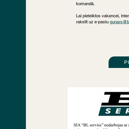
komandā.
Lai pieteiktos vakancei, inte
rakstīt uz e-pastu
gunars@bl
P