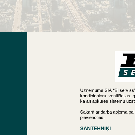
Uzņēmums SIA “Bl serviss” 
kondicionieru, ventilācijas,
kā arī apkures sistēmu uzs
Sakarā ar darba apjoma pal
pievienoties:
SANTEHNIĶI