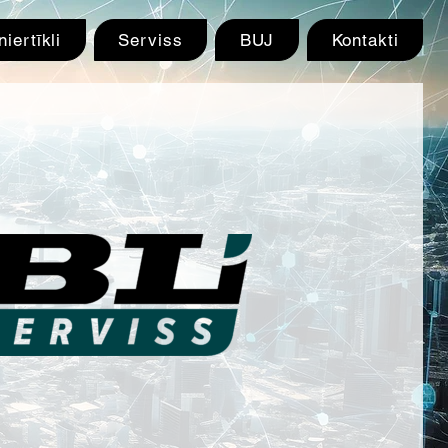
niertīkli
Serviss
BUJ
Kontakti