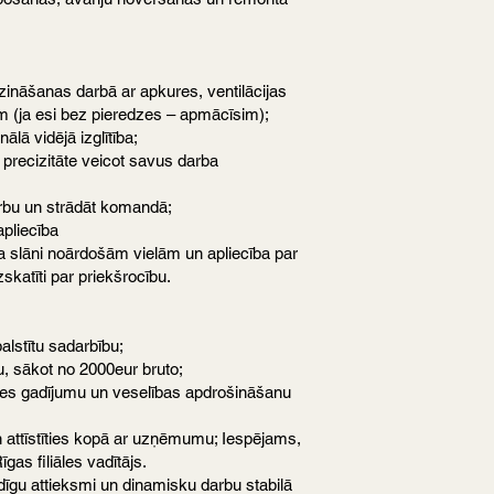
zināšanas darbā ar apkures, ventilācijas
 (ja esi bez pieredzes – apmācīsim);
ālā vidējā izglītība;
n precizitāte veicot savus darba
rbu un strādāt komandā;
apliecība
na slāni noārdošām vielām un apliecība par
skatīti par priekšrocību.
balstītu sadarbību;
u, sākot no 2000eur bruto;
imes gadījumu un veselības apdrošināšanu
un attīstīties kopā ar uzņēmumu; Iespējams,
gas filiāles vadītājs.
dīgu attieksmi un dinamisku darbu stabilā