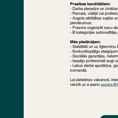
Prasības kandidātiem:
- Darba pieredze un zināša
- Pamata, vidējā vai profesion
- Augsta atbildības sajūta u
pienākumus;
- Prasme organizēt savu da
- B kategorijas autovadītāja 
Mēs piedāvājam:
- Stabilitāti un uz ilgtermiņu
- Konkurētspējīgu atalgojum
- Sociālās garantijas, nela
- Iespēju profesionāli augt 
- Labus darba apstākļus, go
komandā.
Lai pieteiktos vakancei, int
rakstīt uz e-pastu
gunars@bl