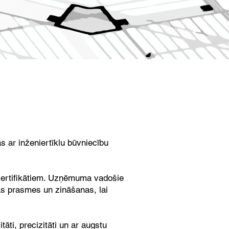
 ar inženiertīklu būvniecību
es sertifikātiem. Uzņēmuma vadošie
vas prasmes un zināšanas, lai
āti, precizitāti un ar augstu