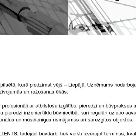
ilsētā, kurā piedzimst vējš – Liepājā. Uzņēmums nodarbojas
dzīvojamās un ražošanas ēkās.
 ir profesionāļi ar atbilstošu izglītību, pieredzi un būvpraks
adu pieredzi inženiertīklu būvniecībā, kuri regulāri uzlabo sa
ionālus un mūsdienīgus risinājumus arī sarežģītos objektos.
NTS, tādējādi būvdarbi tiek veikti ievērojot termiņus, kvalit