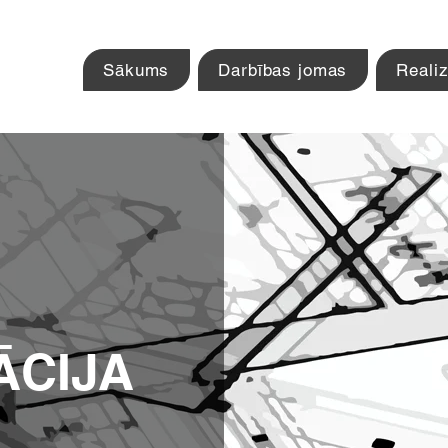
Sākums
Darbības jomas
Realiz
CIJA​