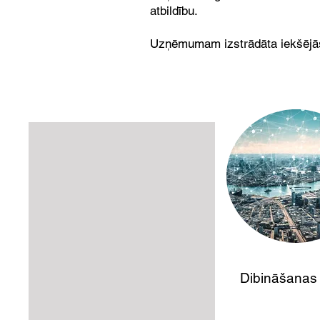
atbildību.
Uzņēmumam izstrādāta iekšējās k
2018
Dibināšanas