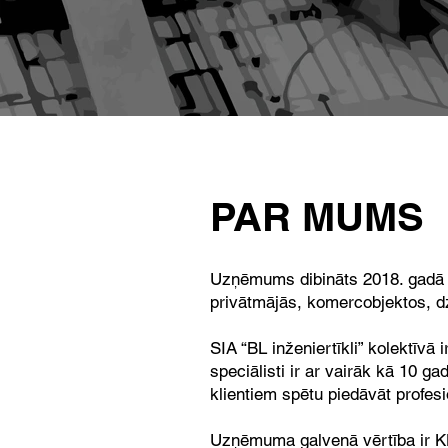
PAR MUMS
Uzņēmums dibināts 2018. gadā p
privātmājās, komercobjektos, 
SIA “BL inženiertīkli” kolektīvā
speciālisti ir ar vairāk kā 10 g
klientiem spētu piedāvāt profes
Uzņēmuma galvenā vērtība ir KLIE