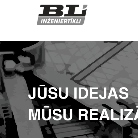
JŪSU IDEJAS
MŪSU REALIZĀ