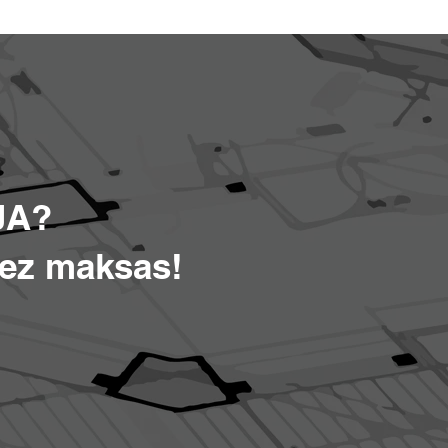
JA?
bez maksas!