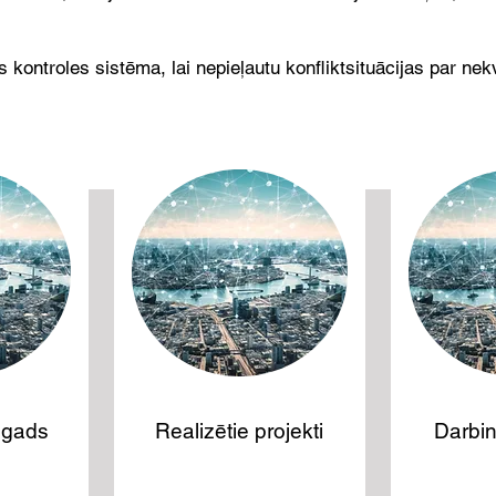
ontroles sistēma, lai nepieļautu konfliktsituācijas par nekv
78
 gads
Realizētie projekti
Darbin