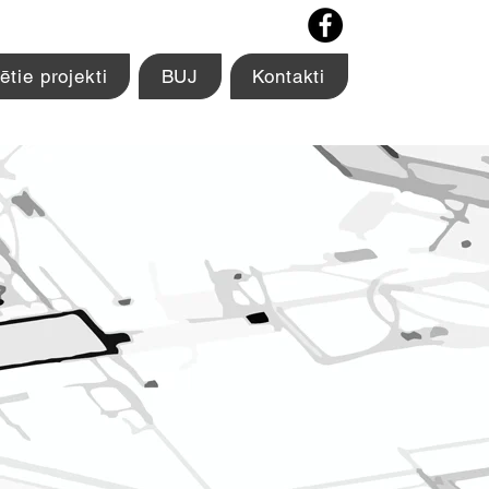
ētie projekti
BUJ
Kontakti