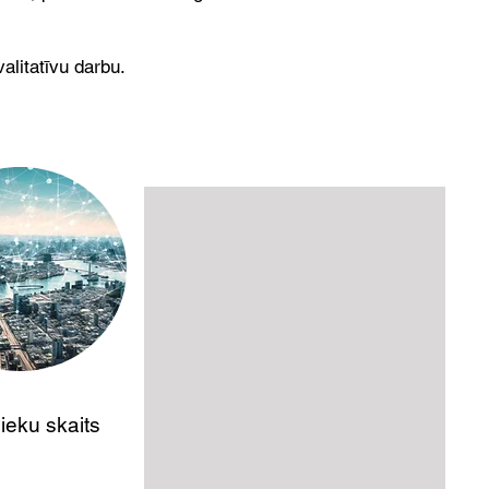
alitatīvu darbu.
22
ieku skaits