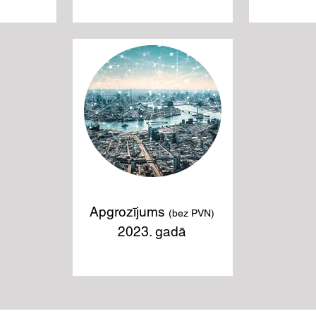
1 406 866
Apgrozījums
(bez PVN)
2023. gadā