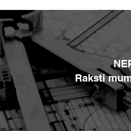
NE
Raksti mum