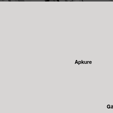
Apkure
Gā